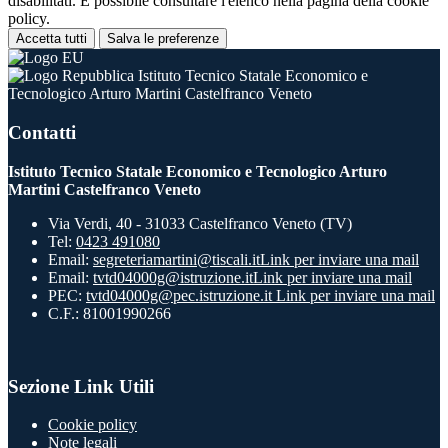
disabilitati. È possibile consultare l'elenco nella pagina della cookie
policy.
Accetta tutti
Salva le preferenze
Istituto Tecnico Statale Economico e
Tecnologico Arturo Martini Castelfranco Veneto
Contatti
Istituto Tecnico Statale Economico e Tecnologico Arturo
Martini Castelfranco Veneto
Via Verdi, 40 - 31033 Castelfranco Veneto (TV)
Tel:
0423 491080
Email:
segreteriamartini@tiscali.it
Link per inviare una mail
Email:
tvtd04000g@istruzione.it
Link per inviare una mail
PEC:
tvtd04000g@pec.istruzione.it
Link per inviare una mail
C.F.: 81001990266
Sezione Link Utili
Cookie policy
Note legali