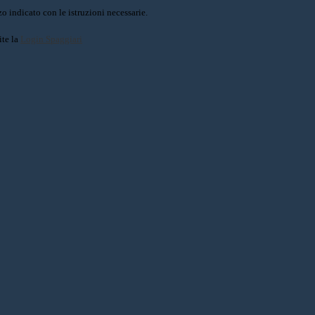
o indicato con le istruzioni necessarie.
ite la
Login Spaggiari