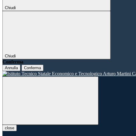
Chiudi
Chiudi
Conferma
Annulla
Conferma
close