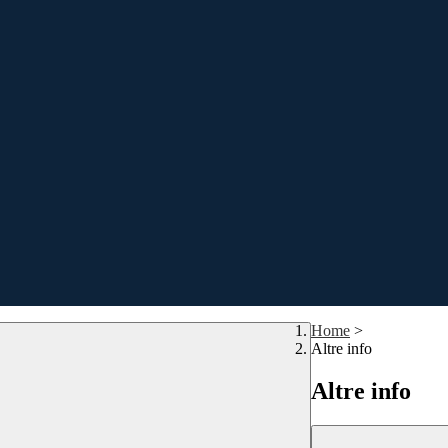
Home
>
Altre info
Altre info