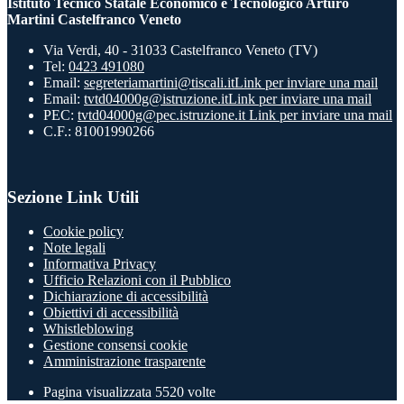
Istituto Tecnico Statale Economico e Tecnologico Arturo
Martini Castelfranco Veneto
Via Verdi, 40 - 31033 Castelfranco Veneto (TV)
Tel:
0423 491080
Email:
segreteriamartini@tiscali.it
Link per inviare una mail
Email:
tvtd04000g@istruzione.it
Link per inviare una mail
PEC:
tvtd04000g@pec.istruzione.it
Link per inviare una mail
C.F.: 81001990266
Sezione Link Utili
Cookie policy
Note legali
Informativa Privacy
Ufficio Relazioni con il Pubblico
Dichiarazione di accessibilità
Obiettivi di accessibilità
Whistleblowing
Gestione consensi cookie
Amministrazione trasparente
Pagina visualizzata
5520
volte