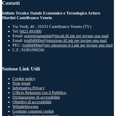
Contatti
Istituto Tecnico Statale Economico e Tecnologico Arturo
Martini Castelfranco Veneto
Via Verdi, 40 - 31033 Castelfranco Veneto (TV)
Tel:
0423 491080
Email:
segreteriamartini@tiscali.it
Link per inviare una mail
Email:
tvtd04000g@istruzione.it
Link per inviare una mail
PEC:
tvtd04000g@pec.istruzione.it
Link per inviare una mail
C.F.: 81001990266
Sezione Link Utili
Cookie policy
Note legali
Informativa Privacy
Ufficio Relazioni con il Pubblico
Dichiarazione di accessibilità
Obiettivi di accessibilità
Whistleblowing
Gestione consensi cookie
Amministrazione trasparente