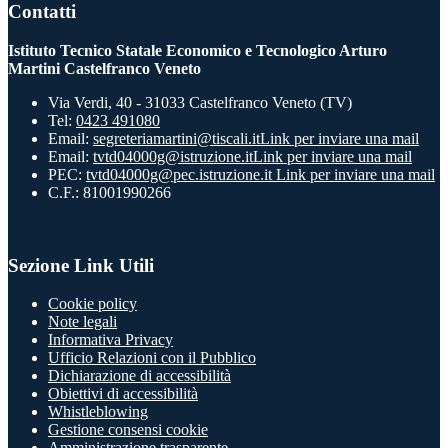
Contatti
Istituto Tecnico Statale Economico e Tecnologico Arturo
Martini Castelfranco Veneto
Via Verdi, 40 - 31033 Castelfranco Veneto (TV)
Tel:
0423 491080
Email:
segreteriamartini@tiscali.it
Link per inviare una mail
Email:
tvtd04000g@istruzione.it
Link per inviare una mail
PEC:
tvtd04000g@pec.istruzione.it
Link per inviare una mail
C.F.: 81001990266
Sezione Link Utili
Cookie policy
Note legali
Informativa Privacy
Ufficio Relazioni con il Pubblico
Dichiarazione di accessibilità
Obiettivi di accessibilità
Whistleblowing
Gestione consensi cookie
Amministrazione trasparente