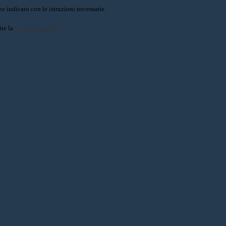
o indicato con le istruzioni necessarie.
ite la
Login Spaggiari