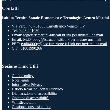
Contatti
Istituto Tecnico Statale Economico e Tecnologico Arturo Martini
Via Verdi, 40 - 31033 Castelfranco Veneto (TV)
Tel:
0423 491080
Email:
segreteriamartini@tiscali.it
Link per inviare una mail
Email:
tvtd04000g@istruzione.it
Link per inviare una mail
PEC:
tvtd04000g@pec.istruzione.it
Link per inviare una mail
C.F.: 81001990266
Sezione Link Utili
Cookie policy
Note legali
Informativa Privacy
Ufficio Relazioni con il Pubblico
Dichiarazione di accessibilità
Obiettivi di accessibilità
Whistleblowing
Gestione consensi cookie