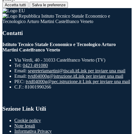
Accetta tutti
Salva le preferenze
Istituto Tecnico Statale Economico e
Tecnologico Arturo Martini Castelfranco Veneto
Contatti
Istituto Tecnico Statale Economico e Tecnologico Arturo
Martini Castelfranco Veneto
Via Verdi, 40 - 31033 Castelfranco Veneto (TV)
Tel:
0423 491080
Email:
segreteriamartini@tiscali.it
Link per inviare una mail
Email:
tvtd04000g@istruzione.it
Link per inviare una mail
PEC:
tvtd04000g@pec.istruzione.it
Link per inviare una mail
C.F.: 81001990266
Sezione Link Utili
Cookie policy
Note legali
Informativa Privacy