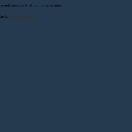
o indicato con le istruzioni necessarie.
ite la
Login Spaggiari