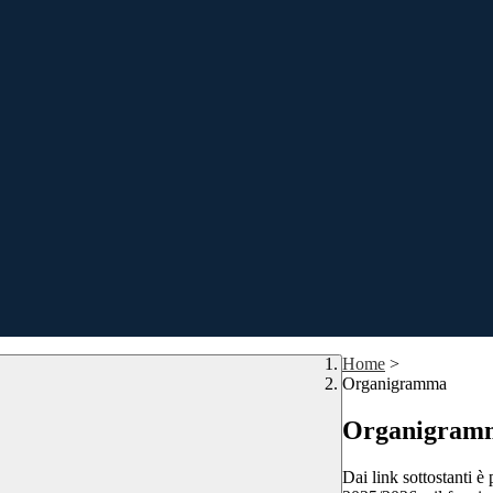
Home
>
Organigramma
Organigram
Dai link sottostanti è 