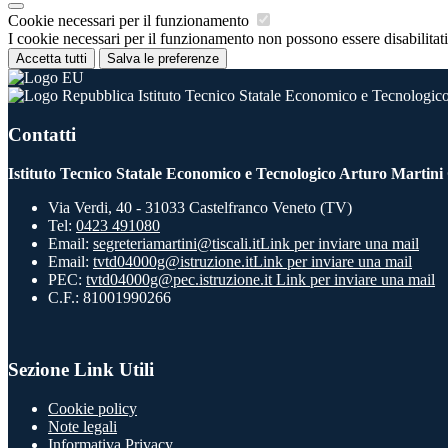
Cookie necessari per il funzionamento
I cookie necessari per il funzionamento non possono essere disabilitati.
Accetta tutti
Salva le preferenze
Istituto Tecnico Statale Economico e Tecnologico
Contatti
Istituto Tecnico Statale Economico e Tecnologico Arturo Martini
Via Verdi, 40 - 31033 Castelfranco Veneto (TV)
Tel:
0423 491080
Email:
segreteriamartini@tiscali.it
Link per inviare una mail
Email:
tvtd04000g@istruzione.it
Link per inviare una mail
PEC:
tvtd04000g@pec.istruzione.it
Link per inviare una mail
C.F.: 81001990266
Sezione Link Utili
Cookie policy
Note legali
Informativa Privacy