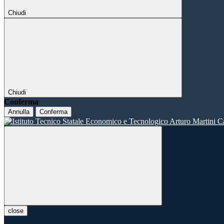
Chiudi
Chiudi
Conferma
Annulla
Conferma
close