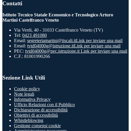
Contatti
Istituto Tecnico Statale Economico e Tecnologico Arturo
Martini Castelfranco Veneto
Via Verdi, 40 - 31033 Castelfranco Veneto (TV)
Tel:
0423 491080
Email:
segreteriamartini@tiscali.it
Link per inviare una mail
Email:
tvtd04000g@istruzione.it
Link per inviare una mail
PEC:
tvtd04000g@pec.istruzione.it
Link per inviare una mail
C.F.: 81001990266
Sezione Link Utili
Cookie policy
Note legali
Informativa Privacy
Ufficio Relazioni con il Pubblico
Dichiarazione di accessibilità
Obiettivi di accessibilità
Whistleblowing
Gestione consensi cookie
Amministrazione trasparente