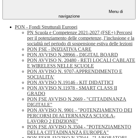
Menu di
navigazione
PON - Fondi Strutturali Europei
PN Scuola e Competenze 2021-2027 (FSE+) Percorsi
per il potenziamento delle competenze, l’inclusione e la
socialità nel periodo di sospensione estiva delle lezioni
PON FSE - INIZIATIVA CARE
PON AVVISO N.28966 - DIGITAL BOARD
PON AVVISO N. 20480 - RETI LOCALI CABLATE
E WIRELESS NELLE SCUOLE
PON AVVISO N. 9707-APPRENDIMENTO E
SOCIALITA'
PON AVVISO N.19146 - KIT DIDATTICI
PON AVVISO N.11978 - SMART CLASS II
GRADO
PON FSE AVVISO N.2669 - "CITTADINANZA
DIGITALE"
PON AVVISO N. 9901 - "POTENZIAMENTO DEI
PERCORSI DI ALTERNANZA SCUOLA-
LAVORO 2 EDIZIONE"
PON FSE AVVISO N.3504 - "POTENZIAMENTO
DELLA CITTADINANZA EUROPEA"
PON FESR AVVISO N.37944 - "LABORATORI