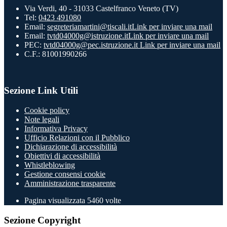
Via Verdi, 40 - 31033 Castelfranco Veneto (TV)
Tel:
0423 491080
Email:
segreteriamartini@tiscali.it
Link per inviare una mail
Email:
tvtd04000g@istruzione.it
Link per inviare una mail
PEC:
tvtd04000g@pec.istruzione.it
Link per inviare una mail
C.F.: 81001990266
Sezione Link Utili
Cookie policy
Note legali
Informativa Privacy
Ufficio Relazioni con il Pubblico
Dichiarazione di accessibilità
Obiettivi di accessibilità
Whistleblowing
Gestione consensi cookie
Amministrazione trasparente
Pagina visualizzata
5460
volte
Sezione Copyright