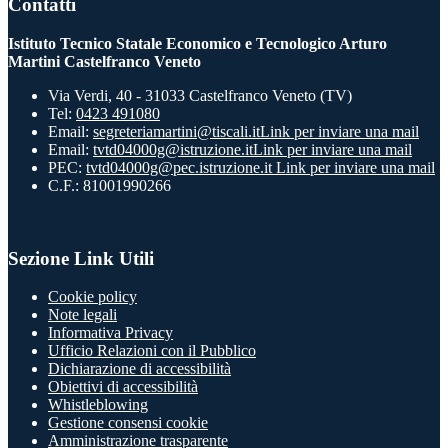
Contatti
Istituto Tecnico Statale Economico e Tecnologico Arturo
Martini Castelfranco Veneto
Via Verdi, 40 - 31033 Castelfranco Veneto (TV)
Tel:
0423 491080
Email:
segreteriamartini@tiscali.it
Link per inviare una mail
Email:
tvtd04000g@istruzione.it
Link per inviare una mail
PEC:
tvtd04000g@pec.istruzione.it
Link per inviare una mail
C.F.: 81001990266
Sezione Link Utili
Cookie policy
Note legali
Informativa Privacy
Ufficio Relazioni con il Pubblico
Dichiarazione di accessibilità
Obiettivi di accessibilità
Whistleblowing
Gestione consensi cookie
Amministrazione trasparente