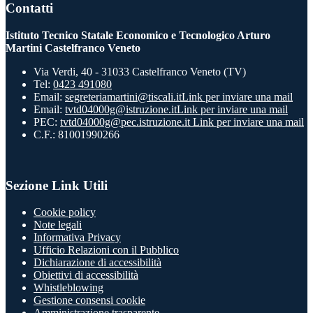
Contatti
Istituto Tecnico Statale Economico e Tecnologico Arturo
Martini Castelfranco Veneto
Via Verdi, 40 - 31033 Castelfranco Veneto (TV)
Tel:
0423 491080
Email:
segreteriamartini@tiscali.it
Link per inviare una mail
Email:
tvtd04000g@istruzione.it
Link per inviare una mail
PEC:
tvtd04000g@pec.istruzione.it
Link per inviare una mail
C.F.: 81001990266
Sezione Link Utili
Cookie policy
Note legali
Informativa Privacy
Ufficio Relazioni con il Pubblico
Dichiarazione di accessibilità
Obiettivi di accessibilità
Whistleblowing
Gestione consensi cookie
Amministrazione trasparente