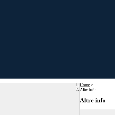
Home
>
Altre info
Altre info