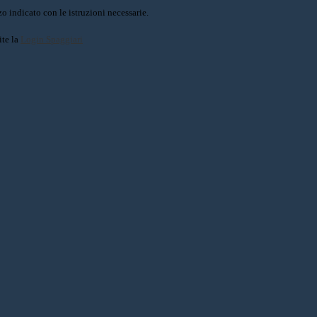
o indicato con le istruzioni necessarie.
ite la
Login Spaggiari