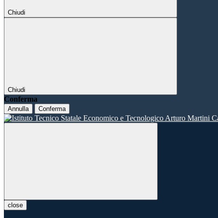
Chiudi
Chiudi
Conferma
Annulla
Conferma
close