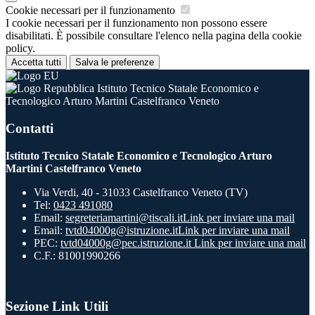
Cookie necessari per il funzionamento
I cookie necessari per il funzionamento non possono essere
disabilitati. È possibile consultare l'elenco nella pagina della cookie
policy.
Accetta tutti
Salva le preferenze
Istituto Tecnico Statale Economico e
Tecnologico Arturo Martini Castelfranco Veneto
Contatti
Istituto Tecnico Statale Economico e Tecnologico Arturo
Martini Castelfranco Veneto
Via Verdi, 40 - 31033 Castelfranco Veneto (TV)
Tel:
0423 491080
Email:
segreteriamartini@tiscali.it
Link per inviare una mail
Email:
tvtd04000g@istruzione.it
Link per inviare una mail
PEC:
tvtd04000g@pec.istruzione.it
Link per inviare una mail
C.F.: 81001990266
Sezione Link Utili