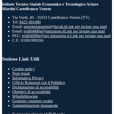
Istituto Tecnico Statale Economico e Tecnologico Arturo
Martini Castelfranco Veneto
Via Verdi, 40 - 31033 Castelfranco Veneto (TV)
Tel:
0423 491080
Email:
segreteriamartini@tiscali.it
Link per inviare una mail
Email:
tvtd04000g@istruzione.it
Link per inviare una mail
PEC:
tvtd04000g@pec.istruzione.it
Link per inviare una mail
C.F.: 81001990266
Sezione Link Utili
Cookie policy
Note legali
Informativa Privacy
Ufficio Relazioni con il Pubblico
Dichiarazione di accessibilità
Obiettivi di accessibilità
Whistleblowing
Gestione consensi cookie
Amministrazione trasparente