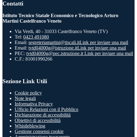
Contatti
Istituto Tecnico Statale Economico e Tecnologico Arturo
Martini Castelfranco Veneto
Via Verdi, 40 - 31033 Castelfranco Veneto (TV)
Tel:
0423 491080
Email:
segreteriamartini@tiscali.it
Link per inviare una mail
Email:
tvtd04000g@istruzione.it
Link per inviare una mail
PEC:
tvtd04000g@pec.istruzione.it
Link per inviare una mail
C.F.: 81001990266
Sezione Link Utili
Cookie policy
Note legali
Informativa Privacy
Ufficio Relazioni con il Pubblico
Dichiarazione di accessibilità
Obiettivi di accessibilità
Whistleblowing
Gestione consensi cookie
Amministrazione trasparente