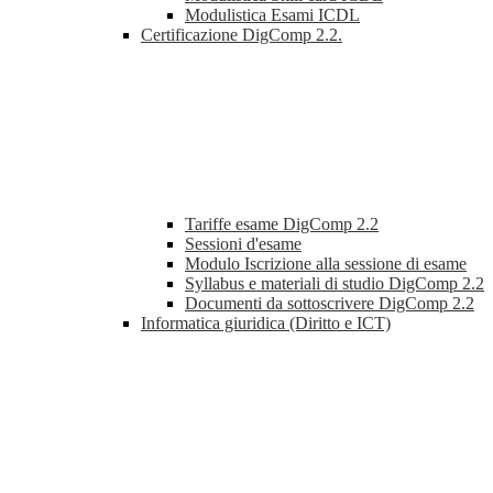
Modulistica Esami ICDL
Certificazione DigComp 2.2.
Tariffe esame DigComp 2.2
Sessioni d'esame
Modulo Iscrizione alla sessione di esame
Syllabus e materiali di studio DigComp 2.2
Documenti da sottoscrivere DigComp 2.2
Informatica giuridica (Diritto e ICT)