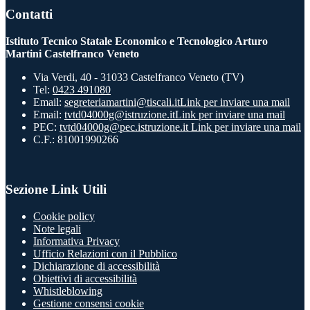
Contatti
Istituto Tecnico Statale Economico e Tecnologico Arturo
Martini Castelfranco Veneto
Via Verdi, 40 - 31033 Castelfranco Veneto (TV)
Tel:
0423 491080
Email:
segreteriamartini@tiscali.it
Link per inviare una mail
Email:
tvtd04000g@istruzione.it
Link per inviare una mail
PEC:
tvtd04000g@pec.istruzione.it
Link per inviare una mail
C.F.: 81001990266
Sezione Link Utili
Cookie policy
Note legali
Informativa Privacy
Ufficio Relazioni con il Pubblico
Dichiarazione di accessibilità
Obiettivi di accessibilità
Whistleblowing
Gestione consensi cookie