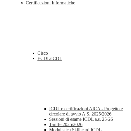
Certificazioni Informatiche
Cisco
ECDL/ICDL
ICDL e certificazioni AICA - Progetto e
circolare di avvio A.S. 2025/2026
Sessioni di esame ICDL a.s. 25-26
Tariffe 2025/2026
Modulistica Skill card ICDL