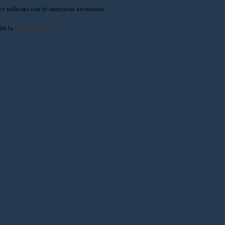
o indicato con le istruzioni necessarie.
ite la
Login Spaggiari