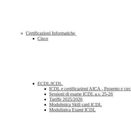
Certificazioni Informatiche
Cisco
ECDL/ICDL
ICDL e certificazioni AICA - Progetto e cir
Sessioni di esame ICDL a.s. 25-26
Tariffe 2025/2026
Modulistica Skill card ICDL
Modulistica Esami ICDL