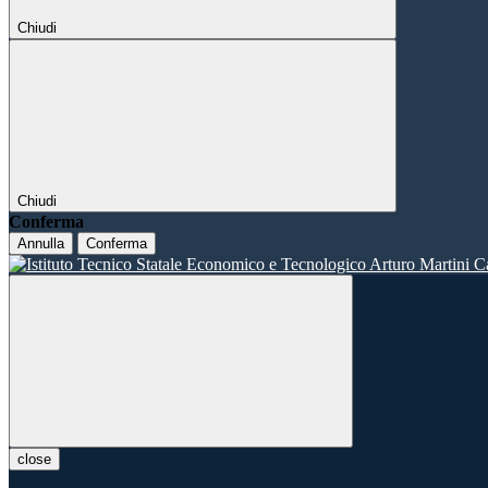
Chiudi
Chiudi
Conferma
Annulla
Conferma
close