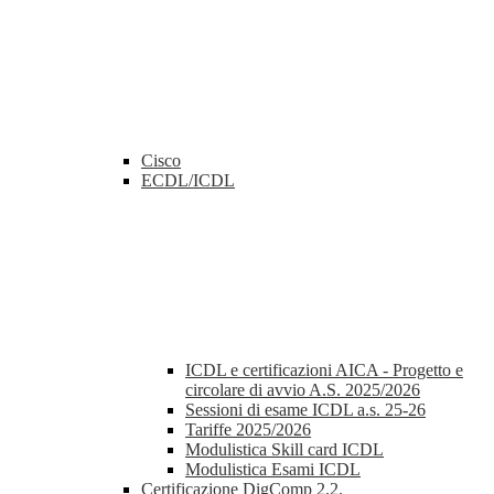
Cisco
ECDL/ICDL
ICDL e certificazioni AICA - Progetto e
circolare di avvio A.S. 2025/2026
Sessioni di esame ICDL a.s. 25-26
Tariffe 2025/2026
Modulistica Skill card ICDL
Modulistica Esami ICDL
Certificazione DigComp 2.2.