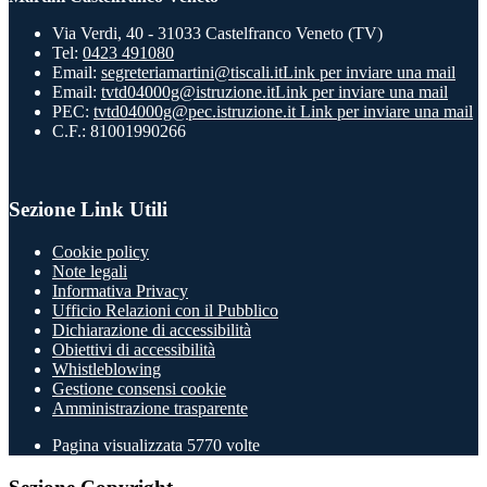
Via Verdi, 40 - 31033 Castelfranco Veneto (TV)
Tel:
0423 491080
Email:
segreteriamartini@tiscali.it
Link per inviare una mail
Email:
tvtd04000g@istruzione.it
Link per inviare una mail
PEC:
tvtd04000g@pec.istruzione.it
Link per inviare una mail
C.F.: 81001990266
Sezione Link Utili
Cookie policy
Note legali
Informativa Privacy
Ufficio Relazioni con il Pubblico
Dichiarazione di accessibilità
Obiettivi di accessibilità
Whistleblowing
Gestione consensi cookie
Amministrazione trasparente
Pagina visualizzata
5770
volte