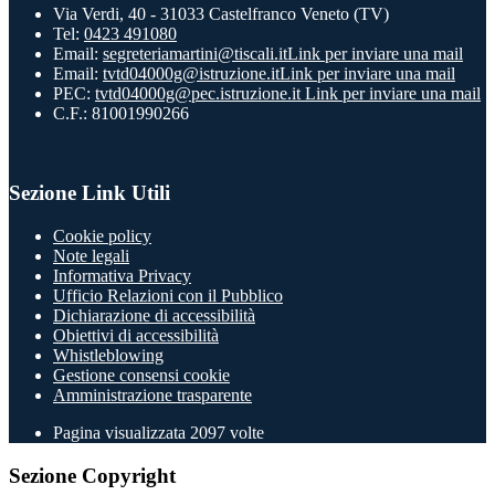
Via Verdi, 40 - 31033 Castelfranco Veneto (TV)
Tel:
0423 491080
Email:
segreteriamartini@tiscali.it
Link per inviare una mail
Email:
tvtd04000g@istruzione.it
Link per inviare una mail
PEC:
tvtd04000g@pec.istruzione.it
Link per inviare una mail
C.F.: 81001990266
Sezione Link Utili
Cookie policy
Note legali
Informativa Privacy
Ufficio Relazioni con il Pubblico
Dichiarazione di accessibilità
Obiettivi di accessibilità
Whistleblowing
Gestione consensi cookie
Amministrazione trasparente
Pagina visualizzata
2097
volte
Sezione Copyright