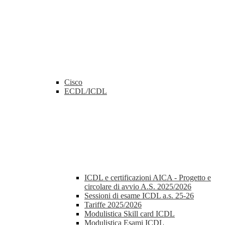
Cisco
ECDL/ICDL
ICDL e certificazioni AICA - Progetto e
circolare di avvio A.S. 2025/2026
Sessioni di esame ICDL a.s. 25-26
Tariffe 2025/2026
Modulistica Skill card ICDL
Modulistica Esami ICDL