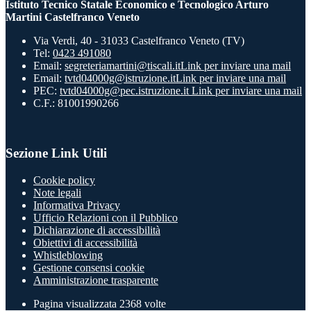
Istituto Tecnico Statale Economico e Tecnologico Arturo
Martini Castelfranco Veneto
Via Verdi, 40 - 31033 Castelfranco Veneto (TV)
Tel:
0423 491080
Email:
segreteriamartini@tiscali.it
Link per inviare una mail
Email:
tvtd04000g@istruzione.it
Link per inviare una mail
PEC:
tvtd04000g@pec.istruzione.it
Link per inviare una mail
C.F.: 81001990266
Sezione Link Utili
Cookie policy
Note legali
Informativa Privacy
Ufficio Relazioni con il Pubblico
Dichiarazione di accessibilità
Obiettivi di accessibilità
Whistleblowing
Gestione consensi cookie
Amministrazione trasparente
Pagina visualizzata
2368
volte