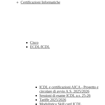
Certificazioni Informatiche
Cisco
ECDL/ICDL
ICDL e certificazioni AICA - Progetto e
circolare di avvio A.S. 2025/2026
Sessioni di esame ICDL a.s. 25-26
Tariffe 2025/2026
Modulistica Skill card ICDL