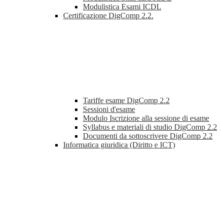
Modulistica Esami ICDL
Certificazione DigComp 2.2.
Tariffe esame DigComp 2.2
Sessioni d'esame
Modulo Iscrizione alla sessione di esame
Syllabus e materiali di studio DigComp 2.2
Documenti da sottoscrivere DigComp 2.2
Informatica giuridica (Diritto e ICT)