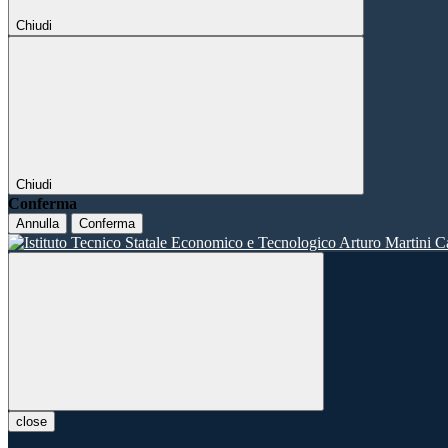
Chiudi
Chiudi
Conferma
Annulla
Conferma
close