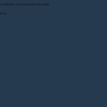
o indicato con le istruzioni necessarie.
ite la
Login Spaggiari