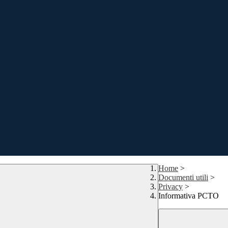
Home
>
Documenti utili
>
Privacy
>
Informativa PCTO