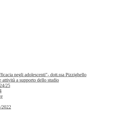
icacia negli adolescenti"- dott.ssa Pizzighello
attività a supporto dello studio
 24/25
4
ce
3/2022