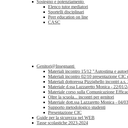
Sostegno e potenziamento
Elenco tutor mediatori
Sportelli disciplinari
Peer education on line
CASC
Genitori@Insegnanti
Materiali incontro 15/12 "Autostima e autoeff
Materiali incontro 02/10 presentazione CIC e 
Materiali dottoressa Pizzighello incontri a.s.
Materiale d.ssa Lazzaretto Monica - 22/01/2
Materiale corso sulla Comunicazione Effica
Oltre la scuola... incontri per genitori
Materiale dott.ssa Lazzaretto Monica - 04/0
Supporto metodologico studenti
Presentazione CIC
Guide per la sicurezza nel WEB
Tasse scolastiche 2023-2024