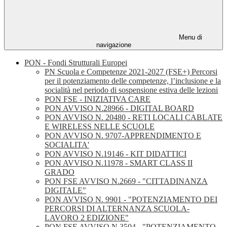
Menu di
navigazione
PON - Fondi Strutturali Europei
PN Scuola e Competenze 2021-2027 (FSE+) Percorsi
per il potenziamento delle competenze, l’inclusione e la
socialità nel periodo di sospensione estiva delle lezioni
PON FSE - INIZIATIVA CARE
PON AVVISO N.28966 - DIGITAL BOARD
PON AVVISO N. 20480 - RETI LOCALI CABLATE
E WIRELESS NELLE SCUOLE
PON AVVISO N. 9707-APPRENDIMENTO E
SOCIALITA'
PON AVVISO N.19146 - KIT DIDATTICI
PON AVVISO N.11978 - SMART CLASS II
GRADO
PON FSE AVVISO N.2669 - "CITTADINANZA
DIGITALE"
PON AVVISO N. 9901 - "POTENZIAMENTO DEI
PERCORSI DI ALTERNANZA SCUOLA-
LAVORO 2 EDIZIONE"
PON FSE AVVISO N.3504 - "POTENZIAMENTO