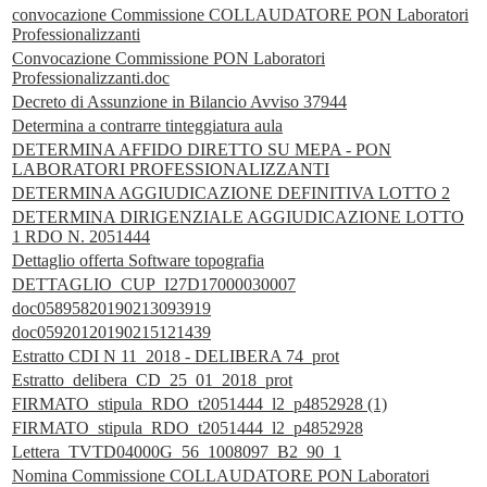
convocazione Commissione COLLAUDATORE PON Laboratori
Professionalizzanti
Convocazione Commissione PON Laboratori
Professionalizzanti.doc
Decreto di Assunzione in Bilancio Avviso 37944
Determina a contrarre tinteggiatura aula
DETERMINA AFFIDO DIRETTO SU MEPA - PON
LABORATORI PROFESSIONALIZZANTI
DETERMINA AGGIUDICAZIONE DEFINITIVA LOTTO 2
DETERMINA DIRIGENZIALE AGGIUDICAZIONE LOTTO
1 RDO N. 2051444
Dettaglio offerta Software topografia
DETTAGLIO_CUP_I27D17000030007
doc05895820190213093919
doc05920120190215121439
Estratto CDI N 11_2018 - DELIBERA 74_prot
Estratto_delibera_CD_25_01_2018_prot
FIRMATO_stipula_RDO_t2051444_l2_p4852928 (1)
FIRMATO_stipula_RDO_t2051444_l2_p4852928
Lettera_TVTD04000G_56_1008097_B2_90_1
Nomina Commissione COLLAUDATORE PON Laboratori