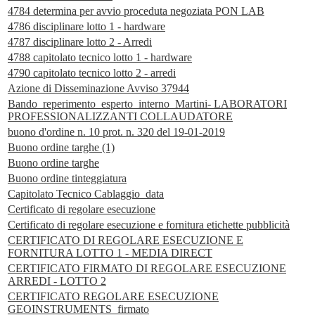
4784 determina per avvio proceduta negoziata PON LAB
4786 disciplinare lotto 1 - hardware
4787 disciplinare lotto 2 - Arredi
4788 capitolato tecnico lotto 1 - hardware
4790 capitolato tecnico lotto 2 - arredi
Azione di Disseminazione Avviso 37944
Bando_reperimento_esperto_interno_Martini- LABORATORI
PROFESSIONALIZZANTI COLLAUDATORE
buono d'ordine n. 10 prot. n. 320 del 19-01-2019
Buono ordine targhe (1)
Buono ordine targhe
Buono ordine tinteggiatura
Capitolato Tecnico Cablaggio_data
Certificato di regolare esecuzione
Certificato di regolare esecuzione e fornitura etichette pubblicità
CERTIFICATO DI REGOLARE ESECUZIONE E
FORNITURA LOTTO 1 - MEDIA DIRECT
CERTIFICATO FIRMATO DI REGOLARE ESECUZIONE
ARREDI - LOTTO 2
CERTIFICATO REGOLARE ESECUZIONE
GEOINSTRUMENTS_firmato