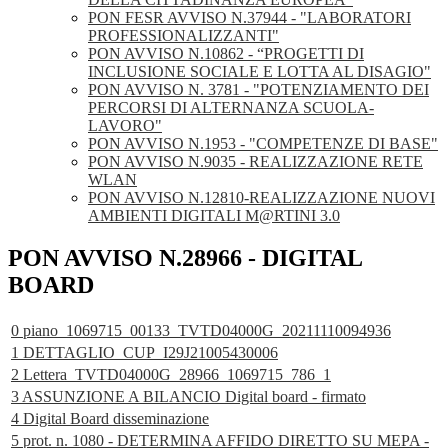
PON FESR AVVISO N.37944 - "LABORATORI
PROFESSIONALIZZANTI"
PON AVVISO N.10862 - “PROGETTI DI
INCLUSIONE SOCIALE E LOTTA AL DISAGIO"
PON AVVISO N. 3781 - "POTENZIAMENTO DEI
PERCORSI DI ALTERNANZA SCUOLA-
LAVORO"
PON AVVISO N.1953 - "COMPETENZE DI BASE"
PON AVVISO N.9035 - REALIZZAZIONE RETE
WLAN
PON AVVISO N.12810-REALIZZAZIONE NUOVI
AMBIENTI DIGITALI M@RTINI 3.0
PON AVVISO N.28966 - DIGITAL
BOARD
0 piano_1069715_00133_TVTD04000G_20211110094936
1 DETTAGLIO_CUP_I29J21005430006
2 Lettera_TVTD04000G_28966_1069715_786_1
3 ASSUNZIONE A BILANCIO Digital board - firmato
4 Digital Board disseminazione
5 prot. n. 1080 - DETERMINA AFFIDO DIRETTO SU MEPA -