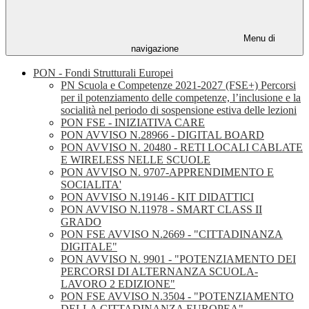
Menu di
navigazione
PON - Fondi Strutturali Europei
PN Scuola e Competenze 2021-2027 (FSE+) Percorsi
per il potenziamento delle competenze, l’inclusione e la
socialità nel periodo di sospensione estiva delle lezioni
PON FSE - INIZIATIVA CARE
PON AVVISO N.28966 - DIGITAL BOARD
PON AVVISO N. 20480 - RETI LOCALI CABLATE
E WIRELESS NELLE SCUOLE
PON AVVISO N. 9707-APPRENDIMENTO E
SOCIALITA'
PON AVVISO N.19146 - KIT DIDATTICI
PON AVVISO N.11978 - SMART CLASS II
GRADO
PON FSE AVVISO N.2669 - "CITTADINANZA
DIGITALE"
PON AVVISO N. 9901 - "POTENZIAMENTO DEI
PERCORSI DI ALTERNANZA SCUOLA-
LAVORO 2 EDIZIONE"
PON FSE AVVISO N.3504 - "POTENZIAMENTO
DELLA CITTADINANZA EUROPEA"