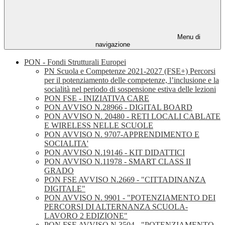
Menu di
navigazione
PON - Fondi Strutturali Europei
PN Scuola e Competenze 2021-2027 (FSE+) Percorsi
per il potenziamento delle competenze, l’inclusione e la
socialità nel periodo di sospensione estiva delle lezioni
PON FSE - INIZIATIVA CARE
PON AVVISO N.28966 - DIGITAL BOARD
PON AVVISO N. 20480 - RETI LOCALI CABLATE
E WIRELESS NELLE SCUOLE
PON AVVISO N. 9707-APPRENDIMENTO E
SOCIALITA'
PON AVVISO N.19146 - KIT DIDATTICI
PON AVVISO N.11978 - SMART CLASS II
GRADO
PON FSE AVVISO N.2669 - "CITTADINANZA
DIGITALE"
PON AVVISO N. 9901 - "POTENZIAMENTO DEI
PERCORSI DI ALTERNANZA SCUOLA-
LAVORO 2 EDIZIONE"
PON FSE AVVISO N.3504 - "POTENZIAMENTO