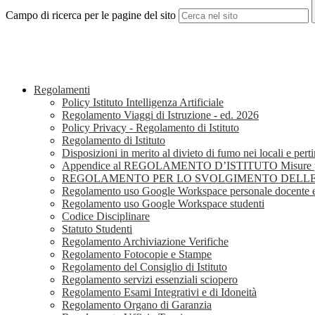
Campo di ricerca per le pagine del sito
Regolamenti
Policy Istituto Intelligenza Artificiale
Regolamento Viaggi di Istruzione - ed. 2026
Policy Privacy - Regolamento di Istituto
Regolamento di Istituto
Disposizioni in merito al divieto di fumo nei locali e pe
Appendice al REGOLAMENTO D’ISTITUTO Misure per l
REGOLAMENTO PER LO SVOLGIMENTO DELLE RI
Regolamento uso Google Workspace personale docente 
Regolamento uso Google Workspace studenti
Codice Disciplinare
Statuto Studenti
Regolamento Archiviazione Verifiche
Regolamento Fotocopie e Stampe
Regolamento del Consiglio di Istituto
Regolamento servizi essenziali sciopero
Regolamento Esami Integrativi e di Idoneità
Regolamento Organo di Garanzia