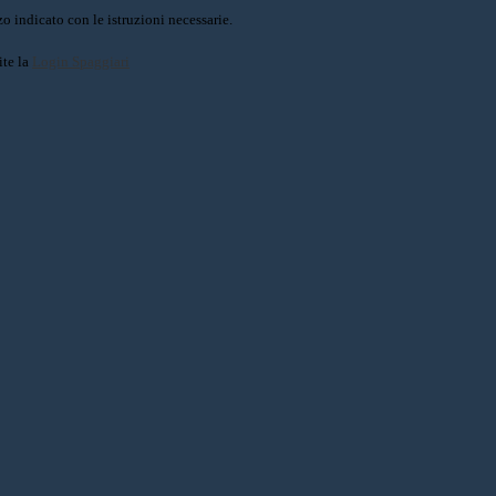
o indicato con le istruzioni necessarie.
ite la
Login Spaggiari