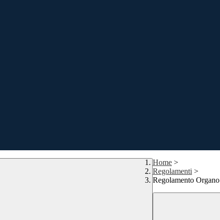
Home
>
Regolamenti
>
Regolamento Organo 