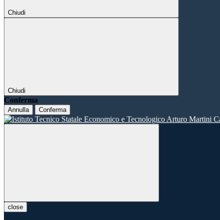
Chiudi
Chiudi
Conferma
Annulla
Conferma
close