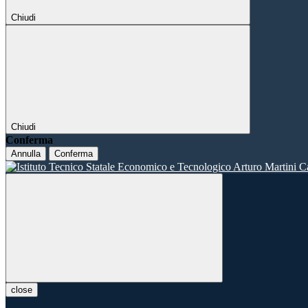
Chiudi
Chiudi
Conferma
Annulla
Conferma
close