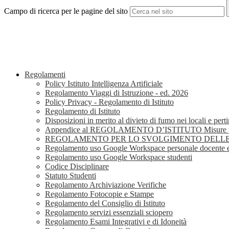
Campo di ricerca per le pagine del sito
Regolamenti
Policy Istituto Intelligenza Artificiale
Regolamento Viaggi di Istruzione - ed. 2026
Policy Privacy - Regolamento di Istituto
Regolamento di Istituto
Disposizioni in merito al divieto di fumo nei locali e pe
Appendice al REGOLAMENTO D’ISTITUTO Misure per l
REGOLAMENTO PER LO SVOLGIMENTO DELLE RI
Regolamento uso Google Workspace personale docente 
Regolamento uso Google Workspace studenti
Codice Disciplinare
Statuto Studenti
Regolamento Archiviazione Verifiche
Regolamento Fotocopie e Stampe
Regolamento del Consiglio di Istituto
Regolamento servizi essenziali sciopero
Regolamento Esami Integrativi e di Idoneità