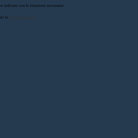
o indicato con le istruzioni necessarie.
ite la
Login Spaggiari