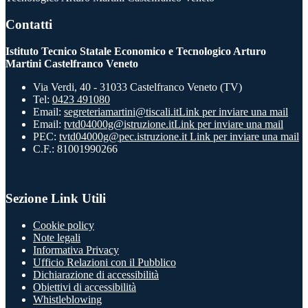
Contatti
Istituto Tecnico Statale Economico e Tecnologico Arturo
Martini Castelfranco Veneto
Via Verdi, 40 - 31033 Castelfranco Veneto (TV)
Tel:
0423 491080
Email:
segreteriamartini@tiscali.it
Link per inviare una mail
Email:
tvtd04000g@istruzione.it
Link per inviare una mail
PEC:
tvtd04000g@pec.istruzione.it
Link per inviare una mail
C.F.: 81001990266
Sezione Link Utili
Cookie policy
Note legali
Informativa Privacy
Ufficio Relazioni con il Pubblico
Dichiarazione di accessibilità
Obiettivi di accessibilità
Whistleblowing