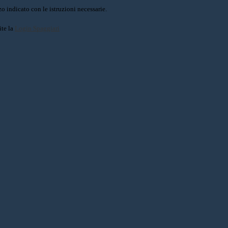
o indicato con le istruzioni necessarie.
ite la
Login Spaggiari