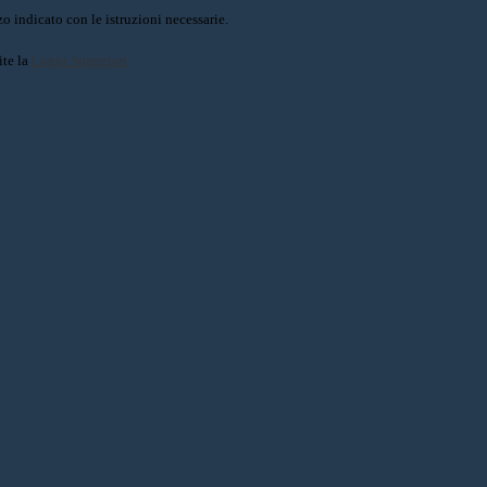
o indicato con le istruzioni necessarie.
ite la
Login Spaggiari