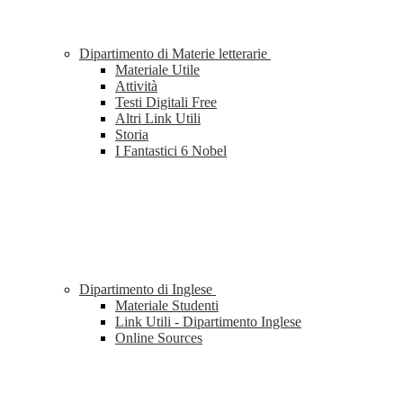
Dipartimento di Materie letterarie
Materiale Utile
Attività
Testi Digitali Free
Altri Link Utili
Storia
I Fantastici 6 Nobel
Dipartimento di Inglese
Materiale Studenti
Link Utili - Dipartimento Inglese
Online Sources