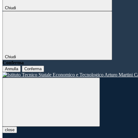
Chiudi
Chiudi
Conferma
Annulla
Conferma
close