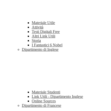
Materiale Utile
Attività
Testi Digitali Free
Altri Link Utili
Storia
I Fantastici 6 Nobel
Dipartimento di Inglese
Materiale Studenti
Link Utili - Dipartimento Inglese
Online Sources
Dipartimento di Francese