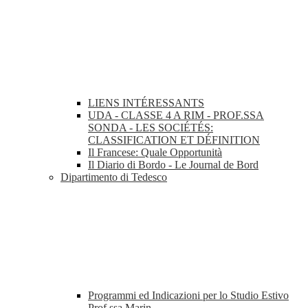
LIENS INTÉRESSANTS
UDA - CLASSE 4 A RIM - PROF.SSA
SONDA - LES SOCIÉTÉS:
CLASSIFICATION ET DÉFINITION
Il Francese: Quale Opportunità
Il Diario di Bordo - Le Journal de Bord
Dipartimento di Tedesco
Programmi ed Indicazioni per lo Studio Estivo
Prof.ssa Marin