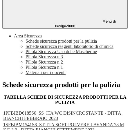
Menu di
navigazione
Area Sicurezza
Schede sicurezza prodotti per la pulizia
Schede sicurezza reagenti laboratorio di chimica
Pillola Sicurezza Uso delle Mascherine
Pillola Sicurezza n.3
Pillola Sicurezza n.2
Pillola Sicurezza n.1
Materiali per i docenti
Schede sicurezza prodotti per la pulizia
TABELLA SCHEDE DI SICUREZZA PRODOTTI PER LA
PULIZIA
1PFBIBD6185S0_SS_ITA WC DISINCROSTANTE - DITTA
BIANCHI FEBBRAIO 2023
1SFBIBM1541S8_ST_ITA SOFT POLVERE LAVANDA 78 M
KG 3,9 - DITTA BIANCHI SETTEMBRE 2023