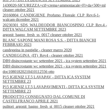
1430020-SICUREZZA+cif+crema+ammoniacale+Fl+da+500+ml
cleaner ottobre 2021
20160804_CANDIGIENE_Profumo_Floreale_CLP_Rev.6-1-
walcam dicembre 2021
20230301_SDS_WALDEODOR_BIANCOSPINO_CLP_Rev.4 -
DITTA WALCAM SETTEMBRE 2023
argonit_bagno_fresh_ss_0017 cleaner ottobre 2021
BLANC SAPONE MANI ROSA S.S. - DITTA BIANCHI
FEBBRAIO 2023
candeggina in pastiglie - cleaner marzo 2020
CANDEGGINA_(IT)_Rev4 - cleaner ottobre 2021
DB9 disincrostante wc settembre 2021 - ica system settembre 2021
DB9 disincrostante wc settembre 2021 - ica system settembre 2021
doc10801820210410112556 otto
P15 IGIENIZ LT.5 LAVAPAV - DITTA ICA SYSTEM
SETTEMBRE 23
P15 IGIENIZ LT.5 LAVAPAVIMENTI - DITTA ICA SYSTEM
SETTEMBRE 23
PRODOTTO CONSEGNATO DAL COMUNE DI
CASTELFRANCO APRILE 2021
pulitori_argonit_bagno_fresh_st_0015 cleaner ottobre 2021