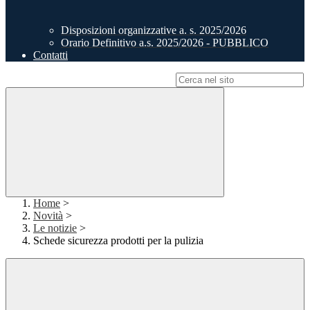
Disposizioni organizzative a. s. 2025/2026
Orario Definitivo a.s. 2025/2026 - PUBBLICO
Contatti
Campo di ricerca per le pagine del sito
Home
>
Novità
>
Le notizie
>
Schede sicurezza prodotti per la pulizia