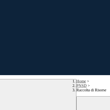
Home
>
PNSD
>
Raccolta di Risorse