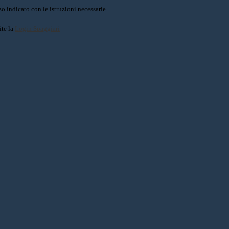
o indicato con le istruzioni necessarie.
ite la
Login Spaggiari