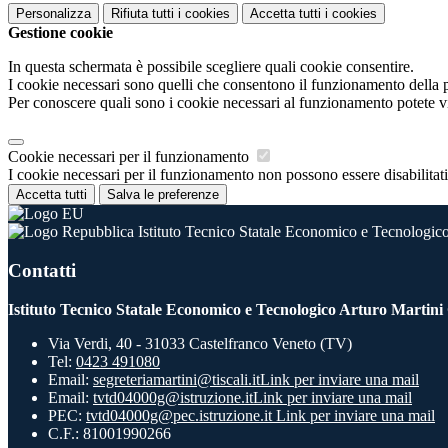
Personalizza
Rifiuta tutti
i cookies
Accetta tutti
i cookies
Gestione cookie
In questa schermata è possibile scegliere quali cookie consentire.
I cookie necessari sono quelli che consentono il funzionamento della pi
Per conoscere quali sono i cookie necessari al funzionamento potete v
Cookie necessari per il funzionamento
I cookie necessari per il funzionamento non possono essere disabilitati.
Accetta tutti
Salva le preferenze
Istituto Tecnico Statale Economico e Tecnologico
Contatti
Istituto Tecnico Statale Economico e Tecnologico Arturo Martini
Via Verdi, 40 - 31033 Castelfranco Veneto (TV)
Tel:
0423 491080
Email:
segreteriamartini@tiscali.it
Link per inviare una mail
Email:
tvtd04000g@istruzione.it
Link per inviare una mail
PEC:
tvtd04000g@pec.istruzione.it
Link per inviare una mail
C.F.: 81001990266