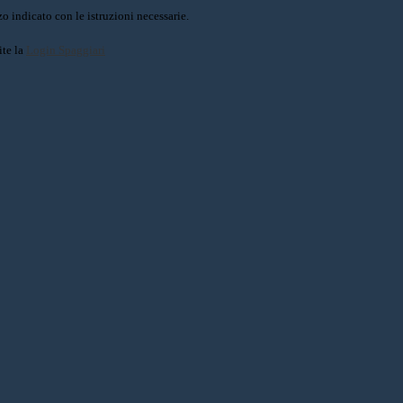
o indicato con le istruzioni necessarie.
ite la
Login Spaggiari