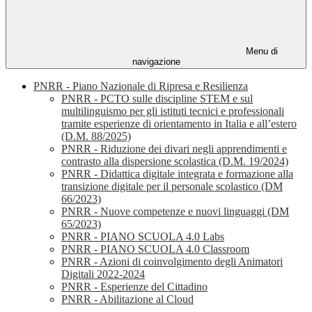
Menu di
navigazione
PNRR - Piano Nazionale di Ripresa e Resilienza
PNRR - PCTO sulle discipline STEM e sul
multilinguismo per gli istituti tecnici e professionali
tramite esperienze di orientamento in Italia e all’estero
(D.M. 88/2025)
PNRR - Riduzione dei divari negli apprendimenti e
contrasto alla dispersione scolastica (D.M. 19/2024)
PNRR - Didattica digitale integrata e formazione alla
transizione digitale per il personale scolastico (DM
66/2023)
PNRR - Nuove competenze e nuovi linguaggi (DM
65/2023)
PNRR - PIANO SCUOLA 4.0 Labs
PNRR - PIANO SCUOLA 4.0 Classroom
PNRR - Azioni di coinvolgimento degli Animatori
Digitali 2022-2024
PNRR - Esperienze del Cittadino
PNRR - Abilitazione al Cloud