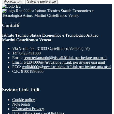
Accetta tutti
Salva le preferenze
Istituto Tecnico Statale Economico e
Tecnologico Arturo Martini Castelfranco Veneto
Contatti
Istituto Tecnico Statale Economico e Tecnologico Arturo
Martini Castelfranco Veneto
Via Verdi, 40 - 31033 Castelfranco Veneto (TV)
Tel:
0423 491080
Email:
segreteriamartini@tiscali.it
Link per inviare una mail
Email:
tvtd04000g@istruzione.it
Link per inviare una mail
PEC:
tvtd04000g@pec.istruzione.it
Link per inviare una mail
C.F.: 81001990266
Sezione Link Utili
Cookie policy
Note legali
Informativa Privacy
Ufficio Relazioni con il Pubblico