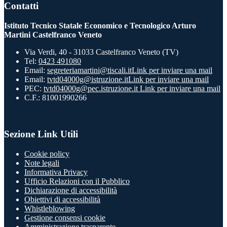
Contatti
Istituto Tecnico Statale Economico e Tecnologico Arturo
Martini Castelfranco Veneto
Via Verdi, 40 - 31033 Castelfranco Veneto (TV)
Tel:
0423 491080
Email:
segreteriamartini@tiscali.it
Link per inviare una mail
Email:
tvtd04000g@istruzione.it
Link per inviare una mail
PEC:
tvtd04000g@pec.istruzione.it
Link per inviare una mail
C.F.: 81001990266
Sezione Link Utili
Cookie policy
Note legali
Informativa Privacy
Ufficio Relazioni con il Pubblico
Dichiarazione di accessibilità
Obiettivi di accessibilità
Whistleblowing
Gestione consensi cookie
Amministrazione trasparente