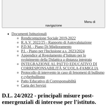
Menu di
navigazione
Documenti Istituzionali
Rendicontazione Sociale 2019-2022
R.A.V. 2022/25 - Rapporto di Autovalutazione
P.D.M. - Piano Di Miglioramento
P.I. - Piano per l'Inclusione a.s. 2023/2024
Appendice al Regolamento d’Istituto per lo
svolgimento della Didattica a distanza integrata
INTEGRAZIONE AL PATTO EDUCATIVO DI
CORRESPONSABILITÀ SCUOLA-FAMIGLIA
Protocollo di intervento in caso di fenomeni di bullismo
e cyberbullismo
Patto Educativo di Corresponsabilità
Carta dei Servizi
D.L. 24/2022 - principali misure post-
emergenziali di interesse per l'istituto.