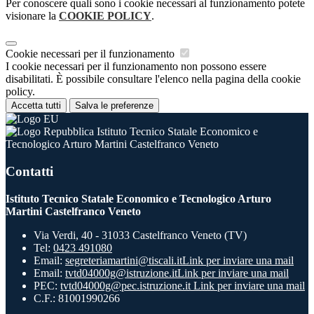
Per conoscere quali sono i cookie necessari al funzionamento potete
visionare la
COOKIE POLICY
.
Cookie necessari per il funzionamento
I cookie necessari per il funzionamento non possono essere
disabilitati. È possibile consultare l'elenco nella pagina della cookie
policy.
Accetta tutti
Salva le preferenze
Istituto Tecnico Statale Economico e
Tecnologico Arturo Martini Castelfranco Veneto
Contatti
Istituto Tecnico Statale Economico e Tecnologico Arturo
Martini Castelfranco Veneto
Via Verdi, 40 - 31033 Castelfranco Veneto (TV)
Tel:
0423 491080
Email:
segreteriamartini@tiscali.it
Link per inviare una mail
Email:
tvtd04000g@istruzione.it
Link per inviare una mail
PEC:
tvtd04000g@pec.istruzione.it
Link per inviare una mail
C.F.: 81001990266