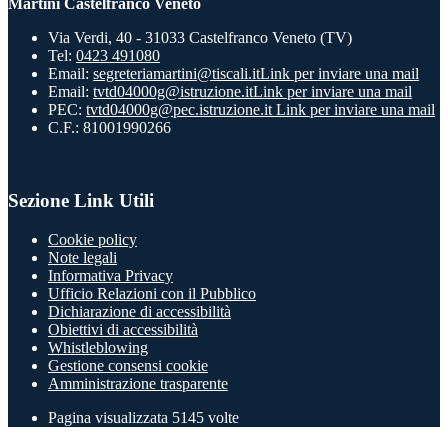
Martini Castelfranco Veneto
Via Verdi, 40 - 31033 Castelfranco Veneto (TV)
Tel:
0423 491080
Email:
segreteriamartini@tiscali.it
Link per inviare una mail
Email:
tvtd04000g@istruzione.it
Link per inviare una mail
PEC:
tvtd04000g@pec.istruzione.it
Link per inviare una mail
C.F.: 81001990266
Sezione Link Utili
Cookie policy
Note legali
Informativa Privacy
Ufficio Relazioni con il Pubblico
Dichiarazione di accessibilità
Obiettivi di accessibilità
Whistleblowing
Gestione consensi cookie
Amministrazione trasparente
Pagina visualizzata
5145
volte