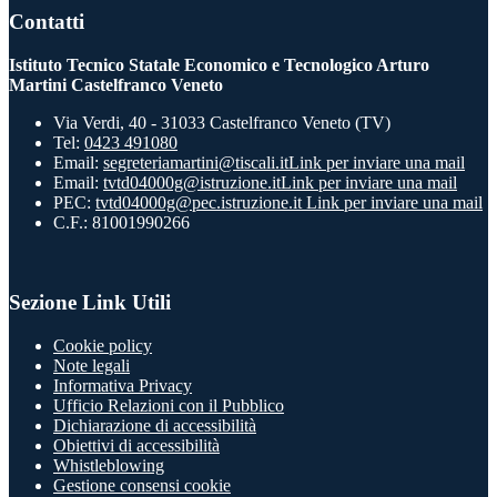
Contatti
Istituto Tecnico Statale Economico e Tecnologico Arturo
Martini Castelfranco Veneto
Via Verdi, 40 - 31033 Castelfranco Veneto (TV)
Tel:
0423 491080
Email:
segreteriamartini@tiscali.it
Link per inviare una mail
Email:
tvtd04000g@istruzione.it
Link per inviare una mail
PEC:
tvtd04000g@pec.istruzione.it
Link per inviare una mail
C.F.: 81001990266
Sezione Link Utili
Cookie policy
Note legali
Informativa Privacy
Ufficio Relazioni con il Pubblico
Dichiarazione di accessibilità
Obiettivi di accessibilità
Whistleblowing
Gestione consensi cookie