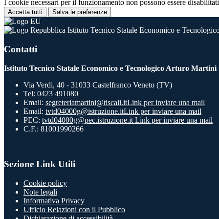
I cookie necessari per il funzionamento non possono essere disabilitati.
Accetta tutti
Salva le preferenze
Istituto Tecnico Statale Economico e Tecnologico
Contatti
Istituto Tecnico Statale Economico e Tecnologico Arturo Martini
Via Verdi, 40 - 31033 Castelfranco Veneto (TV)
Tel:
0423 491080
Email:
segreteriamartini@tiscali.it
Link per inviare una mail
Email:
tvtd04000g@istruzione.it
Link per inviare una mail
PEC:
tvtd04000g@pec.istruzione.it
Link per inviare una mail
C.F.: 81001990266
Sezione Link Utili
Cookie policy
Note legali
Informativa Privacy
Ufficio Relazioni con il Pubblico
Dichiarazione di accessibilità