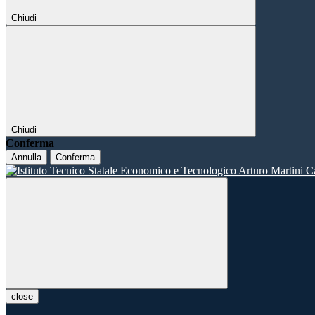
Chiudi
Chiudi
Conferma
Annulla
Conferma
close