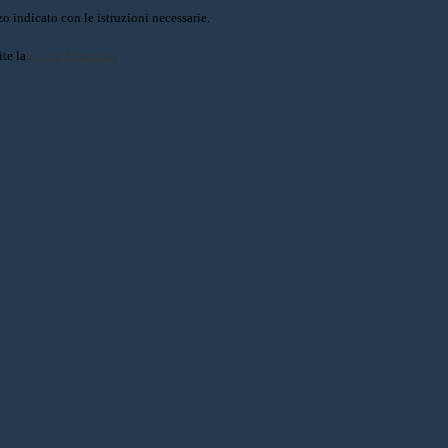
o indicato con le istruzioni necessarie.
ite la
Login Spaggiari