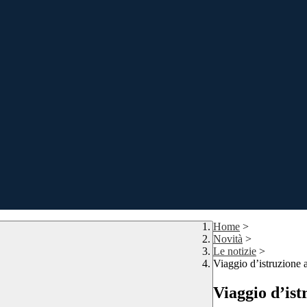
Home
>
Novità
>
Le notizie
>
Viaggio d’istruzion
Viaggio d’is