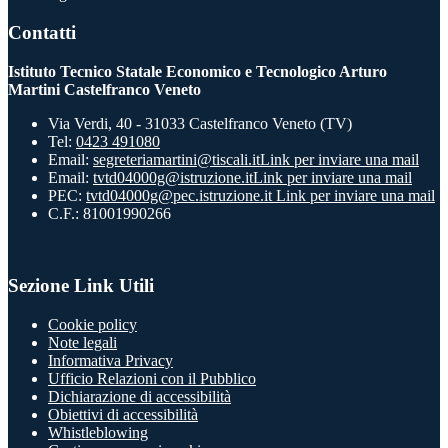
Contatti
Istituto Tecnico Statale Economico e Tecnologico Arturo
Martini Castelfranco Veneto
Via Verdi, 40 - 31033 Castelfranco Veneto (TV)
Tel:
0423 491080
Email:
segreteriamartini@tiscali.it
Link per inviare una mail
Email:
tvtd04000g@istruzione.it
Link per inviare una mail
PEC:
tvtd04000g@pec.istruzione.it
Link per inviare una mail
C.F.: 81001990266
Sezione Link Utili
Cookie policy
Note legali
Informativa Privacy
Ufficio Relazioni con il Pubblico
Dichiarazione di accessibilità
Obiettivi di accessibilità
Whistleblowing