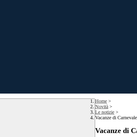
Home
>
Novità
>
Le notizie
>
Vacanze di Carnevale
Vacanze di C