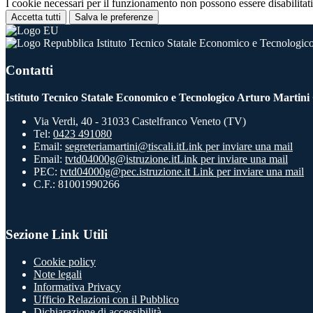
I cookie necessari per il funzionamento non possono essere disabilitati.
Accetta tutti
Salva le preferenze
Istituto Tecnico Statale Economico e Tecnologico
Contatti
Istituto Tecnico Statale Economico e Tecnologico Arturo Martini
Via Verdi, 40 - 31033 Castelfranco Veneto (TV)
Tel:
0423 491080
Email:
segreteriamartini@tiscali.it
Link per inviare una mail
Email:
tvtd04000g@istruzione.it
Link per inviare una mail
PEC:
tvtd04000g@pec.istruzione.it
Link per inviare una mail
C.F.: 81001990266
Sezione Link Utili
Cookie policy
Note legali
Informativa Privacy
Ufficio Relazioni con il Pubblico
Dichiarazione di accessibilità