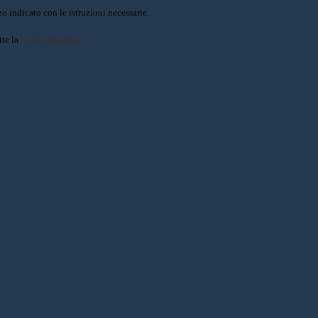
o indicato con le istruzioni necessarie.
ite la
Login Spaggiari