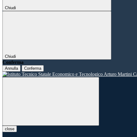
Chiudi
Chiudi
Conferma
Annulla
Conferma
close