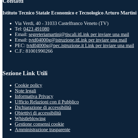
Contatti
Istituto Tecnico Statale Economico e Tecnologico Arturo Martini
Via Verdi, 40 - 31033 Castelfranco Veneto (TV)
Tel:
0423 491080
Email:
segreteriamartini@tiscali.it
Link per inviare una mail
Email:
tvtd04000g@istruzione.it
Link per inviare una mail
PEC:
tvtd04000g@pec.istruzione.it
Link per inviare una mail
C.F.: 81001990266
Sezione Link Utili
Cookie policy
Note legali
Informativa Privacy
Ufficio Relazioni con il Pubblico
Dichiarazione di accessibilità
Obiettivi di accessibilità
Whistleblowing
Gestione consensi cookie
Amministrazione trasparente