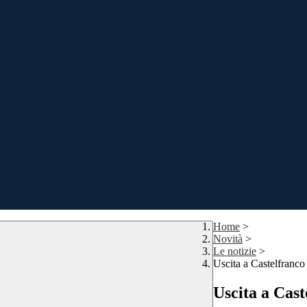
Home
>
Novità
>
Le notizie
>
Uscita a Castelfran
Uscita a Cas