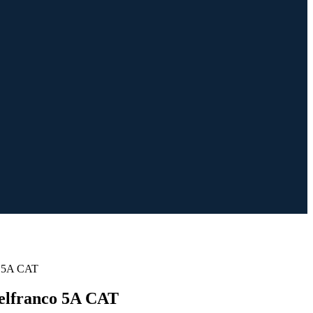
co 5A CAT
telfranco 5A CAT