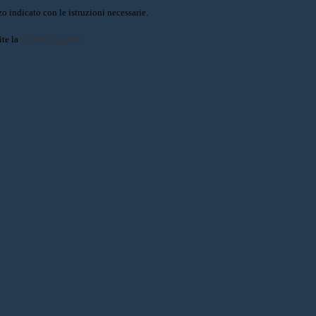
o indicato con le istruzioni necessarie.
ite la
Login Spaggiari