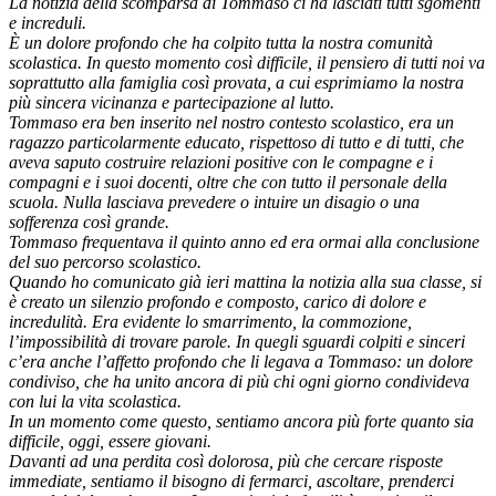
La notizia della scomparsa di Tommaso ci ha lasciati tutti sgomenti
e increduli.
È un dolore profondo che ha colpito tutta la nostra comunità
scolastica. In questo momento così
difficile, il pensiero di tutti noi va
soprattutto alla famiglia così provata, a cui esprimiamo la nostra
più sincera vicinanza e partecipazione al lutto.
Tommaso era ben inserito nel nostro contesto scolastico, era un
ragazzo particolarmente educato,
rispettoso di tutto e di tutti, che
aveva saputo costruire relazioni positive con le compagne e i
compagni
e i suoi docenti, oltre che con tutto il personale della
scuola. Nulla lasciava prevedere o intuire un
disagio o una
sofferenza così grande.
Tommaso frequentava il quinto anno ed era ormai alla conclusione
del suo percorso scolastico.
Quando ho comunicato già ieri mattina la notizia alla sua classe, si
è creato un silenzio profondo e
composto, carico di dolore e
incredulità. Era evidente lo smarrimento, la commozione,
l’impossibilità
di trovare parole. In quegli sguardi colpiti e sinceri
c’era anche l’affetto profondo che li legava a
Tommaso: un dolore
condiviso, che ha unito ancora di più chi ogni giorno condivideva
con lui la vita
scolastica.
In un momento come questo, sentiamo ancora più forte quanto sia
difficile, oggi, essere giovani.
Davanti ad una perdita così dolorosa, più che cercare risposte
immediate, sentiamo il bisogno di
fermarci, ascoltare, prenderci