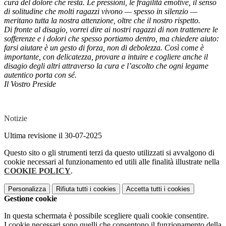
cura del dolore che resta. Le pressioni, le fragilità emotive, il senso
di
solitudine che molti ragazzi vivono — spesso in silenzio —
meritano tutta la nostra attenzione, oltre
che il nostro rispetto.
Di fronte al disagio, vorrei dire ai nostri ragazzi di non trattenere le
sofferenze e i dolori che spesso
portiamo dentro, ma chiedere aiuto:
farsi aiutare è un gesto di forza, non di debolezza. Così come è
importante, con delicatezza, provare a intuire e cogliere anche il
disagio degli altri attraverso la cura
e l’ascolto che ogni legame
autentico porta con sé.
Il Vostro Preside
Notizie
Ultima revisione il 30-07-2025
Questo sito o gli strumenti terzi da questo utilizzati si avvalgono di
cookie necessari al funzionamento ed utili alle finalità illustrate nella
COOKIE POLICY
.
Personalizza
Rifiuta tutti
i cookies
Accetta tutti
i cookies
Gestione cookie
In questa schermata è possibile scegliere quali cookie consentire.
I cookie necessari sono quelli che consentono il funzionamento della