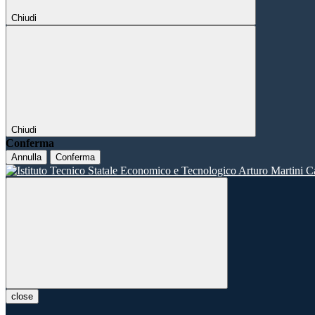
Chiudi
Chiudi
Conferma
Annulla
Conferma
close