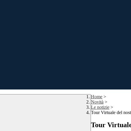
Home
>
Novità
>
Le notizie
>
Tour Virtuale del nostr
Tour Virtuale