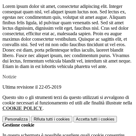
Lorem ipsum dolor sit amet, consectetur adipiscing elit. Integer
consequat quam nisl, vel aliquet ipsum luctus non. Sed lectus ex,
egestas nec condimentum quis, volutpat sit amet augue. Aliquam
finibus felis ligula, id pulvinar quam venenatis sed. Sed sit amet
lectus dignissim, dignissim velit eget, faucibus nisl. Cras sed dolor
consectetur, efficitur erat ac, malesuada sapien. Proin eu augue
maximus dolor consectetur vestibulum. Quisque ac sagittis elit, et
convallis nisi. Sed vel mi non odio faucibus tincidunt ut vel eros.
Donec est diam, porta pellentesque tellus iaculis, laoreet blandit
libero. Fusce nec aliquet ipsum, nec condimentum purus. Vivamus
dui lectus, fermentum vehicula blandit vel, interdum sit amet neque.
Etiam in diam in est lobortis vehicula pharetra vel ante.
Notizie
Ultima revisione il 22-05-2019
Questo sito o gli strumenti terzi da questo utilizzati si avvalgono di
cookie necessari al funzionamento ed utili alle finalità illustrate nella
COOKIE POLICY
.
Personalizza
Rifiuta tutti
i cookies
Accetta tutti
i cookies
Gestione cookie
In questa schermata è possibile scegliere quali cookie consentire.