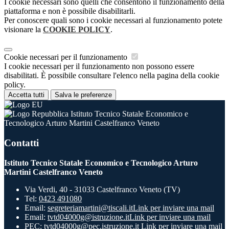
I cookie necessari sono quelli che consentono il funzionamento della
piattaforma e non è possibile disabilitarli.
Per conoscere quali sono i cookie necessari al funzionamento potete
visionare la
COOKIE POLICY
.
Cookie necessari per il funzionamento
I cookie necessari per il funzionamento non possono essere
disabilitati. È possibile consultare l'elenco nella pagina della cookie
policy.
Accetta tutti
Salva le preferenze
Istituto Tecnico Statale Economico e
Tecnologico Arturo Martini Castelfranco Veneto
Contatti
Istituto Tecnico Statale Economico e Tecnologico Arturo
Martini Castelfranco Veneto
Via Verdi, 40 - 31033 Castelfranco Veneto (TV)
Tel:
0423 491080
Email:
segreteriamartini@tiscali.it
Link per inviare una mail
Email:
tvtd04000g@istruzione.it
Link per inviare una mail
PEC:
tvtd04000g@pec.istruzione.it
Link per inviare una mail