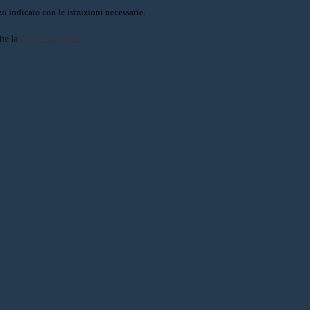
o indicato con le istruzioni necessarie.
ite la
Login Spaggiari