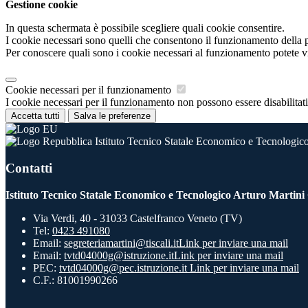
Gestione cookie
In questa schermata è possibile scegliere quali cookie consentire.
I cookie necessari sono quelli che consentono il funzionamento della pi
Per conoscere quali sono i cookie necessari al funzionamento potete v
Cookie necessari per il funzionamento
I cookie necessari per il funzionamento non possono essere disabilitati.
Accetta tutti
Salva le preferenze
Istituto Tecnico Statale Economico e Tecnologico
Contatti
Istituto Tecnico Statale Economico e Tecnologico Arturo Martini
Via Verdi, 40 - 31033 Castelfranco Veneto (TV)
Tel:
0423 491080
Email:
segreteriamartini@tiscali.it
Link per inviare una mail
Email:
tvtd04000g@istruzione.it
Link per inviare una mail
PEC:
tvtd04000g@pec.istruzione.it
Link per inviare una mail
C.F.: 81001990266