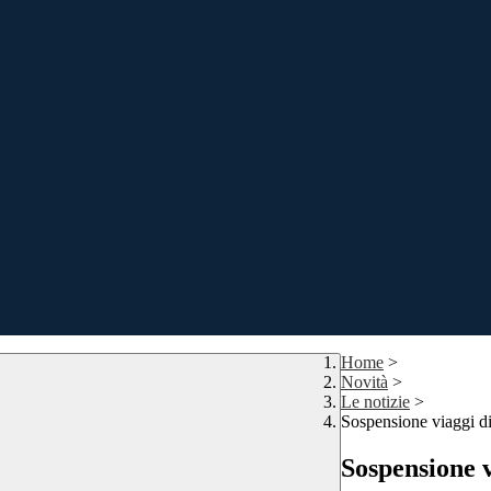
Home
>
Novità
>
Le notizie
>
Sospensione viaggi di
Sospensione v