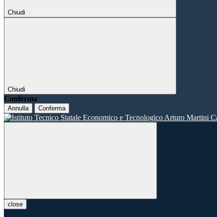
Chiudi
Chiudi
Conferma
Annulla
Conferma
close