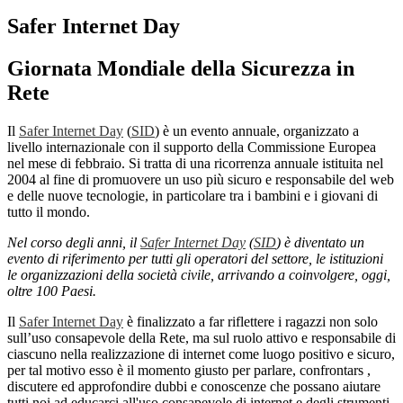
Safer Internet Day
Giornata Mondiale della Sicurezza in
Rete
Il
Safer Internet Day
(
SID
) è un evento annuale, organizzato a
livello internazionale con il supporto della Commissione Europea
nel mese di febbraio. Si tratta di una ricorrenza annuale istituita nel
2004 al fine di promuovere un uso più sicuro e responsabile del web
e delle nuove tecnologie, in particolare tra i bambini e i giovani di
tutto il mondo.
Nel corso degli anni, il
Safer Internet Day
(
SID
) è diventato un
evento di riferimento per tutti gli operatori del settore, le istituzioni
le organizzazioni della società civile, arrivando a coinvolgere, oggi,
oltre 100 Paesi.
Il
Safer Internet Day
è finalizzato a far riflettere i ragazzi non solo
sull’uso consapevole della Rete, ma sul ruolo attivo e responsabile di
ciascuno nella realizzazione di internet come luogo positivo e sicuro,
per tal motivo esso è il momento giusto per parlare, confrontars ,
discutere ed approfondire dubbi e conoscenze che possano aiutare
tutti noi ad educarci all'uso consapevole di internet e degli strumenti