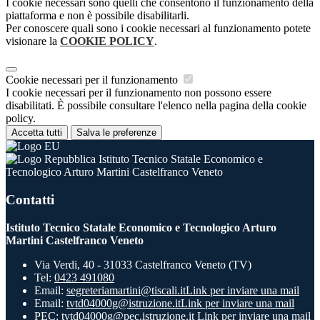
I cookie necessari sono quelli che consentono il funzionamento della
piattaforma e non è possibile disabilitarli.
Per conoscere quali sono i cookie necessari al funzionamento potete
visionare la
COOKIE POLICY
.
Cookie necessari per il funzionamento
I cookie necessari per il funzionamento non possono essere
disabilitati. È possibile consultare l'elenco nella pagina della cookie
policy.
Accetta tutti
Salva le preferenze
Istituto Tecnico Statale Economico e
Tecnologico Arturo Martini Castelfranco Veneto
Contatti
Istituto Tecnico Statale Economico e Tecnologico Arturo
Martini Castelfranco Veneto
Via Verdi, 40 - 31033 Castelfranco Veneto (TV)
Tel:
0423 491080
Email:
segreteriamartini@tiscali.it
Link per inviare una mail
Email:
tvtd04000g@istruzione.it
Link per inviare una mail
PEC:
tvtd04000g@pec.istruzione.it
Link per inviare una mail